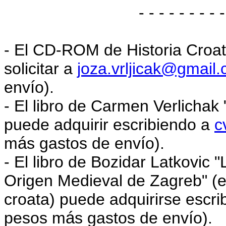
- - - - - - - - -
- El CD-ROM de Historia Croat
solicitar a
joza.vrljicak
@gmail.
env
í
o).
- El libro de Carmen Verlichak
puede adquirir escribiendo a
c
m
á
s gastos de env
í
o).
- El libro de Bozidar Latkovic
Origen Medieval de Zagreb" (e
croata) puede adquirirse escr
pesos m
á
s gastos de env
í
o).