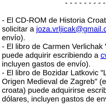
- - - - - - - - -
- El CD-ROM de Historia Croat
solicitar a
joza.vrljicak
@gmail.
env
í
o).
- El libro de Carmen Verlichak
puede adquirir escribiendo a
c
incluyen gastos de env
í
o).
- El libro de Bozidar Latkovic
Origen Medieval de Zagreb" (e
croata) puede adquirirse escr
d
ó
lares, incluyen gastos de en