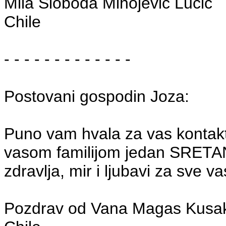
Mila Sloboda Mihojevic Lucic
Chile
- - - - - - - - - - - - -
Postovani gospodin Joza:
Puno vam hvala za vas kontak
vasom familijom jedan SRET
zdravlja, mir i ljubavi za sve va
Pozdrav od Vana Magas Kusa