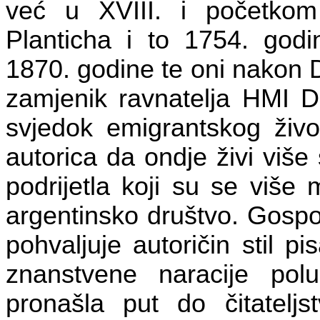
već u XVIII. i početkom
Planticha i to 1754. godin
1870. godine te oni nakon 
zamjenik ravnatelja HMI D
svjedok emigrantskog život
autorica da ondje živi više
podrijetla koji su se više m
argentinsko društvo. Gospo
pohvaljuje autoričin stil 
znanstvene naracije poluč
pronašla put do čitatelj