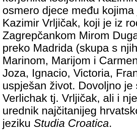
osmero djece među kojima j
Kazimir Vrljičak, koji je i
Zagrepčankom Mirom Dugač
preko Madrida (skupa s nj
Marinom, Marijom i Carmen),
Joza, Ignacio, Victoria, Fra
uspješan život. Dovoljno je
Verlichak tj. Vrljičak, ali i 
urednik najčitanijeg hrvat
jeziku
Studia Croatica
.