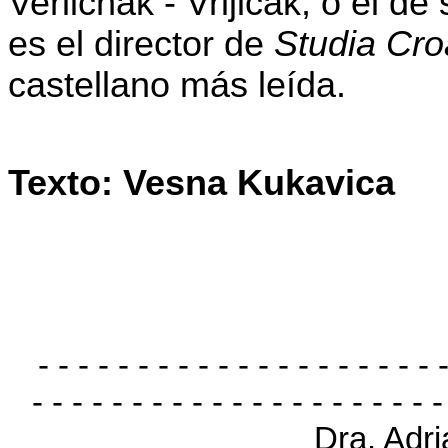
Verlichak - Vrljičak, o el d
es el director de
Studia Cro
castellano más leída.
Texto: Vesna Kukavica
- - - - - - - - - - - - - - - - - - - - 
- - - - - - - - - - - - - - - - - - - - -
Dra. Adr