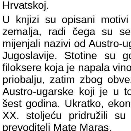
Hrvatskoj.
U knjizi su opisani motivi
zemalja, radi čega su se
mijenjali nazivi od Austro-
Jugoslavije. Stotine su g
filoksere koja je napala vi
priobalju, zatim zbog obv
Austro-ugarske koji je u t
šest godina. Ukratko, eko
XX. stoljeću pridružili su 
prevoditelj Mate Maras.