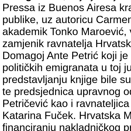
Pressa iz Buenos Airesa kr
publike, uz autoricu Carmen 
akademik Tonko Maroević, v
zamjenik ravnatelja Hrvatsk
Domagoj Ante Petrić koji je
političkih emigranata u toj 
predstavljanju knjige bile s
te predsjednica upravnog 
Petričević kao i ravnateljic
Katarina Fuček. Hrvatska Ma
financiranju nakladničkog p