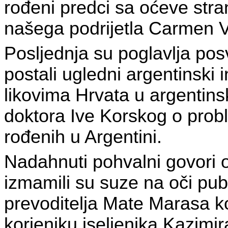
rođeni predci sa oćeve stran
našega podrijetla Carmen V
Posljednja su poglavlja pos
postali ugledni argentinski 
likovima Hrvata u argentinsk
doktora Ive Korskog o prob
rođenih u Argentini.
Nadahnuti pohvalni govori o
izmamili su suze na oči publ
prevoditelja Mate Marasa ko
korjeniku iseljenika Kazimira