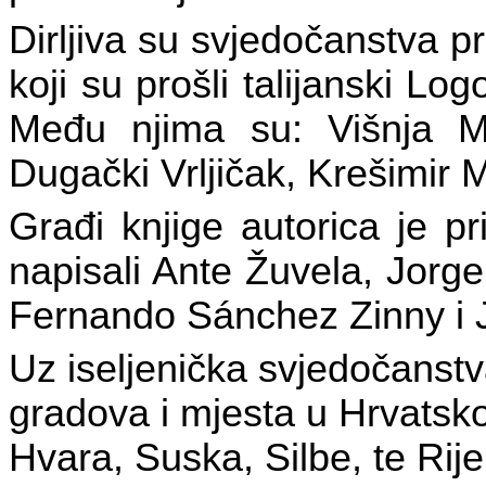
Dirljiva su svjedočanstva pre
koji su prošli talijanski Lo
Među njima su: Višnja Ma
Dugački Vrljičak, Krešimir M
Građi knjige autorica je pr
napisali Ante Žuvela, Jorge
Fernando Sánchez Zinny i 
Uz iseljenička svjedočanstva
gradova i mjesta u Hrvatsk
Hvara, Suska, Silbe, te Rije