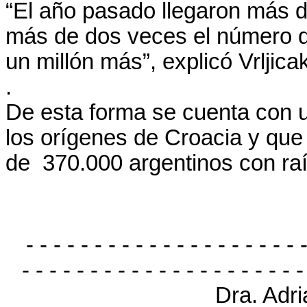
“El año pasado llegaron más d
más de dos veces el número d
un millón más”, explicó Vrljica
.
De esta forma se cuenta con u
los orígenes de Croacia y qu
de 370.000 argentinos con raí
- - - - - - - - - - - - - - - - - - - - 
- - - - - - - - - - - - - - - - - - - - -
Dra. Adr