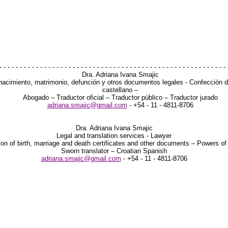
- - - - - - - - - - - - - - - - - - - - - - - - - - - - - - - - - - - - - - - - - - - - - - - - - - - - - - - - 
Dra. Adriana Ivana Smajic
de nacimiento, matrimonio, defunción y otros documentos legales - Confección 
castellano –
Abogado – Traductor oficial – Traductor público – Traductor jurado
adriana.smajic@gmail.com
- +54 - 11 - 4811-8706
Dra. Adriana Ivana Smajic
Legal and translation services - Lawyer
ion of birth, marriage and death certificates and other documents – Powers of
Sworn translator – Croatian Spanish
adriana.smajic@gmail.com
- +54 - 11 - 4811-8706