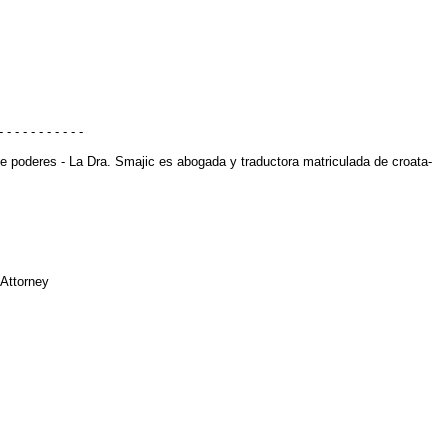
- - - - - - - - - - -
de poderes - La Dra. Smajic es abogada y traductora matriculada de croata-
 Attorney