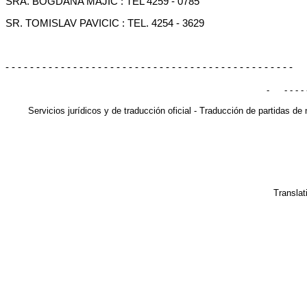
SRA. BOGDANA MAJIC : TEL 4259 - 0785
SR. TOMISLAV PAVICIC : TEL. 4254 - 3629
- - - - - - - - - - - - - - - - - - - - - - - - - - - - - - - - - - - - - - - - - - - - - - -
-
- - - - 
Servicios jurídicos y de traducción oficial - Traducción de partidas 
Translat