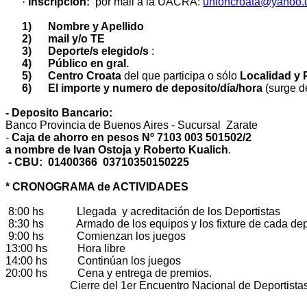
·
Inscripción:
por mail a la UACRA:
unioncroata@yahoo
1) Nombre y Apellido
2) mail y/o TE
3) Deporte/s elegido/s
:
4) Público en gral.
5) Centro Croata
del que participa o sólo
Localidad
y 
6) El importe y numero de deposito/día/hora
(surge de
- Deposito Bancario:
Banco Provincia de Buenos Aires - Sucursal Zarate
-
Caja de ahorro en pesos Nº 7103 003 501502/2
a nombre de Ivan Ostoja y Roberto Kualich
.
- CBU: 01400366 03710350150225
* CRONOGRAMA de ACTIVIDADES
8:00 hs Llegada y acreditación de los Deportistas
8:30 hs Armado de los equipos y los fixture de cada dep
9:00 hs Comienzan los juegos
13:00 hs Hora libre
14:00 hs Continúan los juegos
20:00 hs Cena y entrega de premios.
Cierre del 1er Encuentro Nacional de Deportis