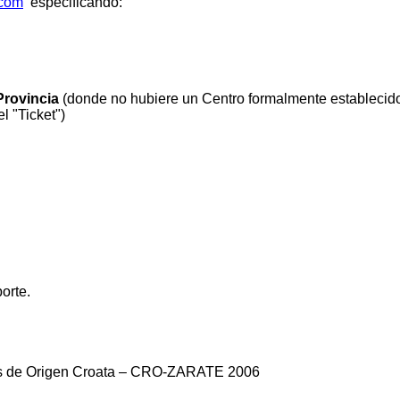
.com
especificando:
Provincia
(donde no hubiere un Centro formalmente establecido
l "Ticket")
orte.
tas de Origen Croata – CRO-ZARATE 2006