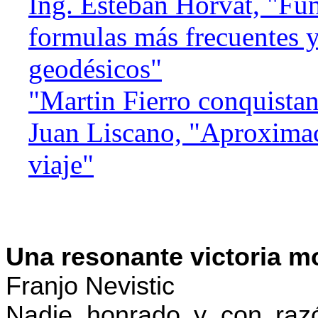
Ing. Esteban Horvat, "Fun
formulas más frecuentes y
geodésicos"
"Martin Fierro conquista
Juan Liscano, "Aproxima
viaje"
Una resonante victoria mo
Franjo Nevistic
Nadie honrado y con raz